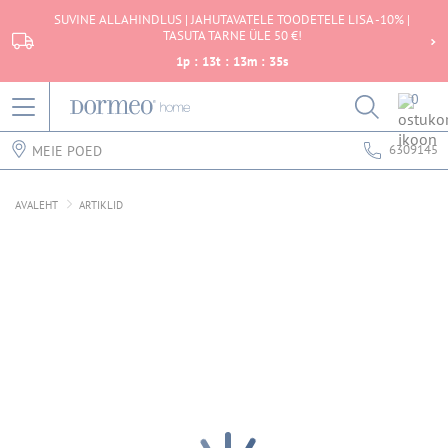
SUVINE ALLAHINDLUS | JAHUTAVATELE TOODETELE LISA -10% |
TASUTA TARNE ÜLE 50 €!
1
p
:
13
t
:
13
m
:
35
s
0
6309145
MEIE POED
AVALEHT
ARTIKLID