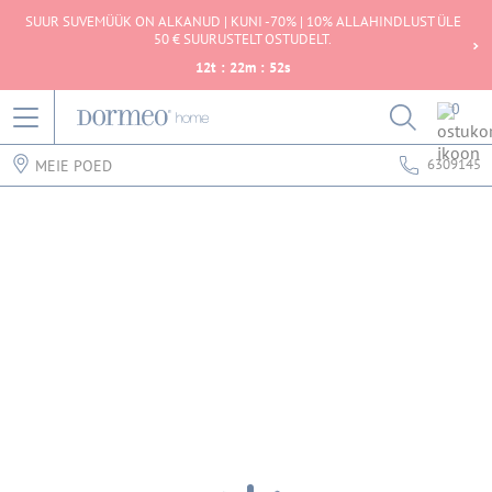
SUUR SUVEMÜÜK ON ALKANUD | KUNI -70% | 10% ALLAHINDLUST ÜLE
50 € SUURUSTELT OSTUDELT.
12
t
:
22
m
:
52
s
0
6309145
MEIE POED