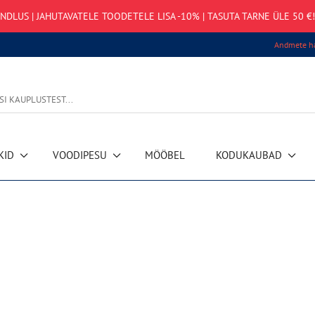
NDLUS | JAHUTAVATELE TOODETELE LISA -10% | TASUTA TARNE ÜLE 50 €!
Andmete ha
KID
VOODIPESU
MÖÖBEL
KODUKAUBAD