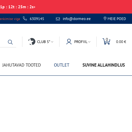
1
p
:
12
t
:
25
m
:
2
s
6309145
info@dormeo.ee
MEIE POED
nkimise viga
0
CLUB 5*
PROFIIL
0.00 €
JAHUTAVAD TOOTED
OUTLET
SUVINE ALLAHINDLUS