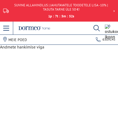
SUVINE ALLAHINDLUS | JAHUTAVATELE TOODETELE LISA -10% |
TASUTA TARNE ÜLE 50 €!
1
p
:
7
t
:
5
m
:
52
s
0
6309145
MEIE POED
Andmete hankimise viga