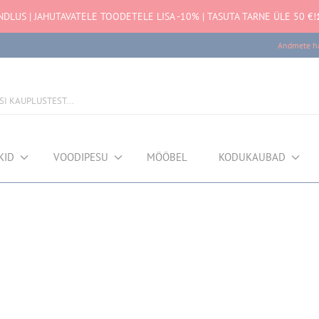
NDLUS | JAHUTAVATELE TOODETELE LISA -10% | TASUTA TARNE ÜLE 50 €!
Andmete ha
KID
VOODIPESU
MÖÖBEL
KODUKAUBAD