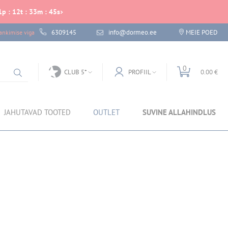
1
p
:
12
t
:
33
m
:
45
s
6309145
info@dormeo.ee
MEIE POED
nkimise viga
0
CLUB 5*
PROFIIL
0.00 €
JAHUTAVAD TOOTED
OUTLET
SUVINE ALLAHINDLUS