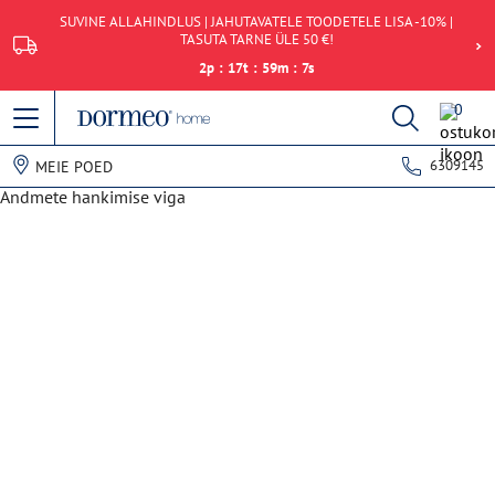
SUVINE ALLAHINDLUS | JAHUTAVATELE TOODETELE LISA -10% |
TASUTA TARNE ÜLE 50 €!
2
p
:
17
t
:
59
m
:
7
s
0
6309145
MEIE POED
Andmete hankimise viga