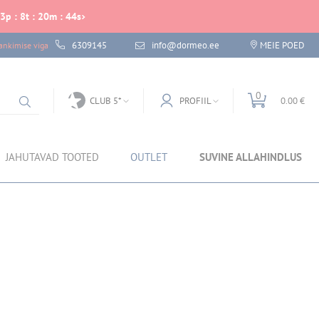
3
p
:
8
t
:
20
m
:
44
s
6309145
info@dormeo.ee
MEIE POED
nkimise viga
0
CLUB 5*
PROFIIL
0.00 €
JAHUTAVAD TOOTED
OUTLET
SUVINE ALLAHINDLUS