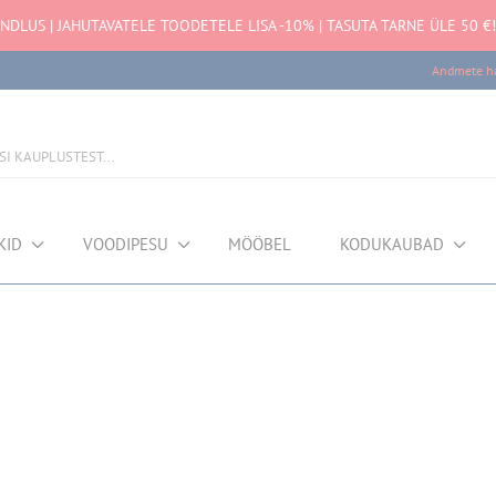
NDLUS | JAHUTAVATELE TOODETELE LISA -10% | TASUTA TARNE ÜLE 50 €!
Andmete ha
KID
VOODIPESU
MÖÖBEL
KODUKAUBAD