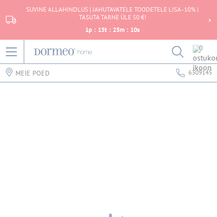
SUVINE ALLAHINDLUS | JAHUTAVATELE TOODETELE LISA -10% |
TASUTA TARNE ÜLE 50 €!
1
p
:
15
t
:
25
m
:
10
s
0
6309145
MEIE POED