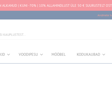
ALKANUD | KUNI -70% | 10% ALLAHINDLUST ÜLE 50 € SUURUSTELT OST
Andmete ha
KID
VOODIPESU
MÖÖBEL
KODUKAUBAD