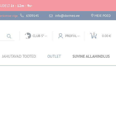
UDELT.
1
t
:
12
m
:
9
s
6309145
info@dormeo.ee
MEIE POED
nkimise viga
0
CLUB 5*
PROFIIL
0.00 €
JAHUTAVAD TOOTED
OUTLET
SUVINE ALLAHINDLUS