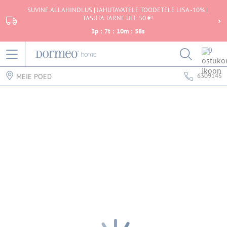
SUVINE ALLAHINDLUS | JAHUTAVATELE TOODETELE LISA -10% |
TASUTA TARNE ÜLE 50 €!
3
p
:
7
t
:
10
m
:
58
s
0
6309145
MEIE POED