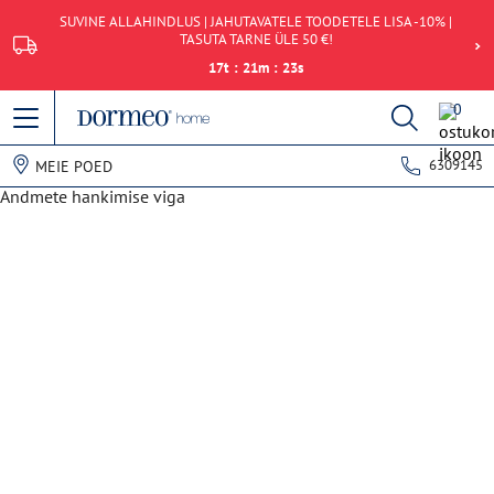
SUVINE ALLAHINDLUS | JAHUTAVATELE TOODETELE LISA -10% |
TASUTA TARNE ÜLE 50 €!
17
t
:
21
m
:
22
s
0
6309145
MEIE POED
Andmete hankimise viga