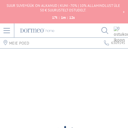
SUUR SUVEMÜÜK ON ALKANUD | KUNI -70% | 10% ALLAHINDLUST ÜLE
50 € SUURUSTELT OSTUDELT.
17
t
:
1
m
:
12
s
0
6309145
MEIE POED