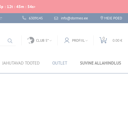
3
p
:
12
t
:
45
m
:
54
s
6309145
info@dormeo.ee
MEIE POED
0
CLUB 5*
PROFIIL
0.00 €
JAHUTAVAD TOOTED
OUTLET
SUVINE ALLAHINDLUS