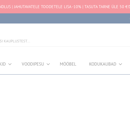
NDLUS | JAHUTAVATELE TOODETELE LISA -10% | TASUTA TARNE ÜLE 50 €!
KID
VOODIPESU
MÖÖBEL
KODUKAUBAD