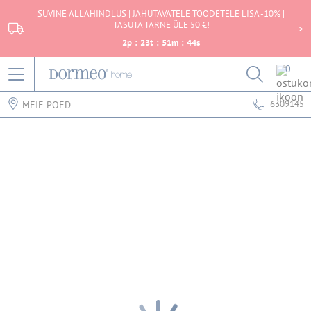
SUVINE ALLAHINDLUS | JAHUTAVATELE TOODETELE LISA -10% |
TASUTA TARNE ÜLE 50 €!
2
p
:
23
t
:
51
m
:
44
s
0
6309145
MEIE POED