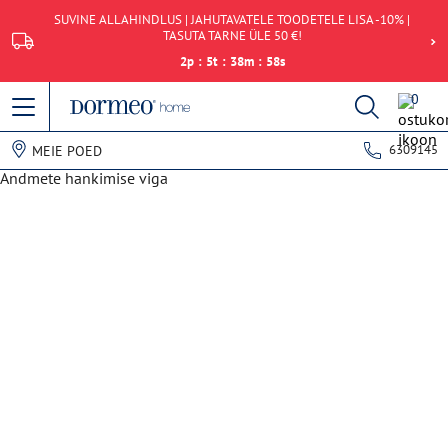
SUVINE ALLAHINDLUS | JAHUTAVATELE TOODETELE LISA -10% |
TASUTA TARNE ÜLE 50 €!
2
p
:
5
t
:
38
m
:
58
s
0
6309145
MEIE POED
Andmete hankimise viga