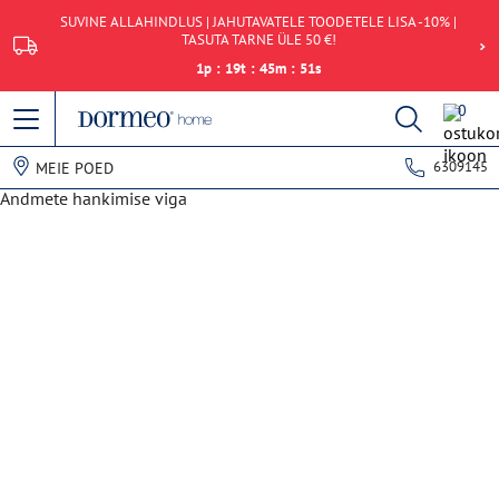
SUVINE ALLAHINDLUS | JAHUTAVATELE TOODETELE LISA -10% |
TASUTA TARNE ÜLE 50 €!
1
p
:
19
t
:
45
m
:
51
s
0
6309145
MEIE POED
Andmete hankimise viga