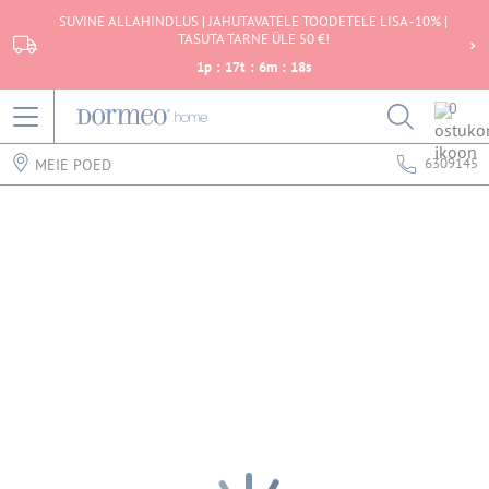
SUVINE ALLAHINDLUS | JAHUTAVATELE TOODETELE LISA -10% |
TASUTA TARNE ÜLE 50 €!
1
p
:
17
t
:
6
m
:
18
s
0
6309145
MEIE POED