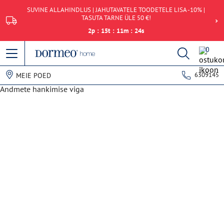
SUVINE ALLAHINDLUS | JAHUTAVATELE TOODETELE LISA -10% |
TASUTA TARNE ÜLE 50 €!
2
p
:
15
t
:
11
m
:
24
s
0
6309145
MEIE POED
Andmete hankimise viga