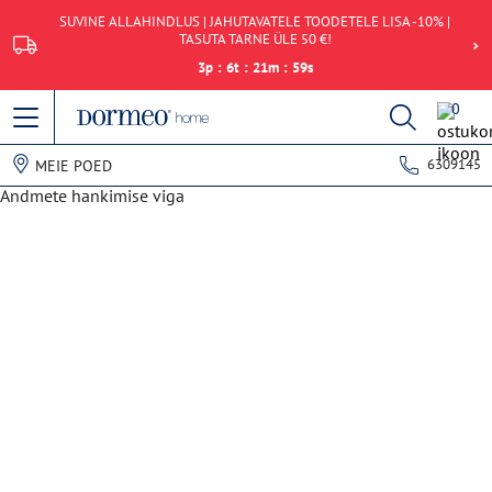
SUVINE ALLAHINDLUS | JAHUTAVATELE TOODETELE LISA -10% |
TASUTA TARNE ÜLE 50 €!
3
p
:
6
t
:
21
m
:
59
s
0
6309145
MEIE POED
Andmete hankimise viga