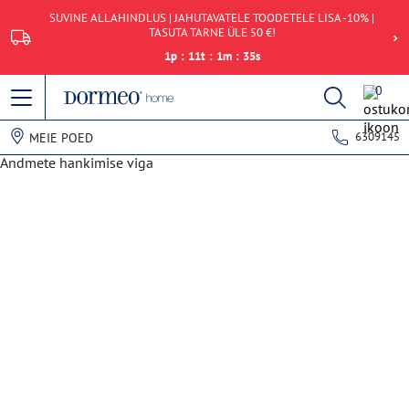
SUVINE ALLAHINDLUS | JAHUTAVATELE TOODETELE LISA -10% |
TASUTA TARNE ÜLE 50 €!
1
p
:
11
t
:
1
m
:
35
s
0
6309145
MEIE POED
Andmete hankimise viga