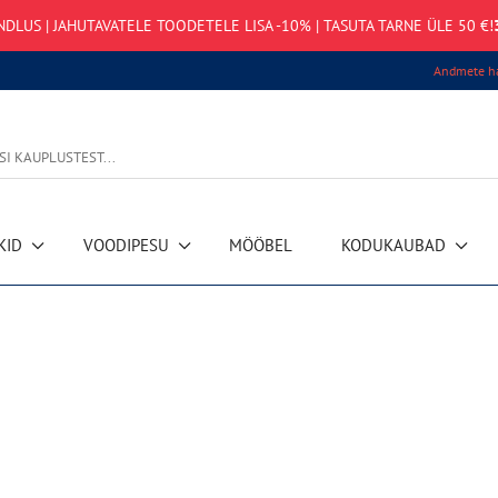
NDLUS | JAHUTAVATELE TOODETELE LISA -10% | TASUTA TARNE ÜLE 50 €!
Andmete ha
KID
VOODIPESU
MÖÖBEL
KODUKAUBAD