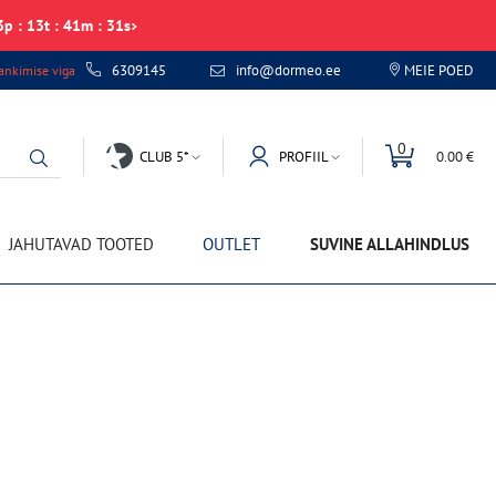
3
p
:
13
t
:
41
m
:
31
s
6309145
info@dormeo.ee
MEIE POED
nkimise viga
0
CLUB 5*
PROFIIL
0.00 €
JAHUTAVAD TOOTED
OUTLET
SUVINE ALLAHINDLUS