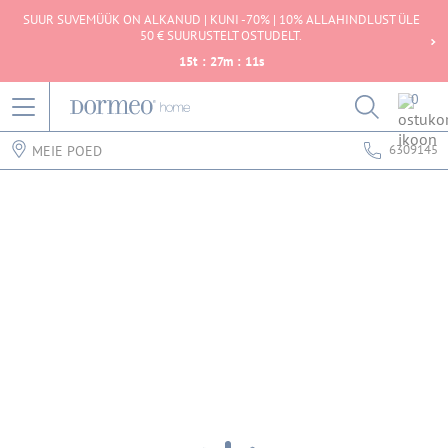
SUUR SUVEMÜÜK ON ALKANUD | KUNI -70% | 10% ALLAHINDLUST ÜLE
50 € SUURUSTELT OSTUDELT.
15
t
:
27
m
:
11
s
0
6309145
MEIE POED