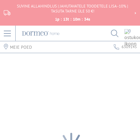
SUVINE ALLAHINDLUS | JAHUTAVATELE TOODETELE LISA -10% |
TASUTA TARNE ÜLE 50 €!
1
p
:
13
t
:
10
m
:
34
s
0
6309145
MEIE POED