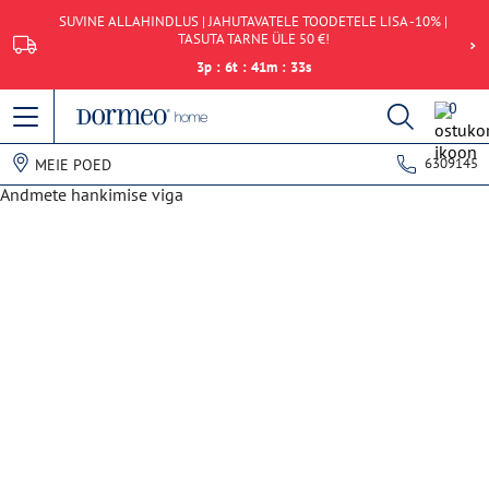
SUVINE ALLAHINDLUS | JAHUTAVATELE TOODETELE LISA -10% |
TASUTA TARNE ÜLE 50 €!
3
p
:
6
t
:
41
m
:
33
s
0
6309145
MEIE POED
Andmete hankimise viga