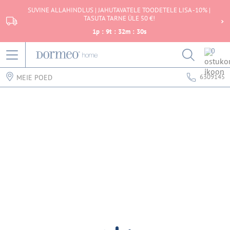
SUVINE ALLAHINDLUS | JAHUTAVATELE TOODETELE LISA -10% |
TASUTA TARNE ÜLE 50 €!
1
p
:
9
t
:
32
m
:
30
s
0
6309145
MEIE POED