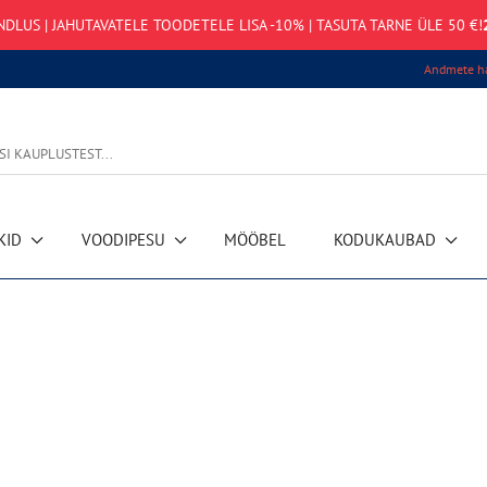
NDLUS | JAHUTAVATELE TOODETELE LISA -10% | TASUTA TARNE ÜLE 50 €!
Andmete ha
KID
VOODIPESU
MÖÖBEL
KODUKAUBAD