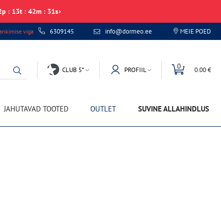
2
p
:
13
t
:
42
m
:
31
s
6309145
info@dormeo.ee
MEIE POED
nkimise viga
0
CLUB 5*
PROFIIL
0.00 €
JAHUTAVAD TOOTED
OUTLET
SUVINE ALLAHINDLUS