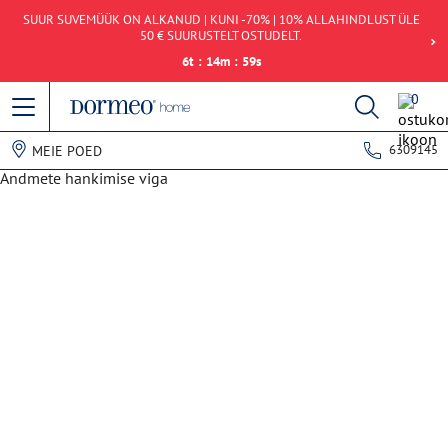
SUUR SUVEMÜÜK ON ALKANUD | KUNI -70% | 10% ALLAHINDLUST ÜLE
50 € SUURUSTELT OSTUDELT.
6
t
:
14
m
:
59
s
0
6309145
MEIE POED
Andmete hankimise viga