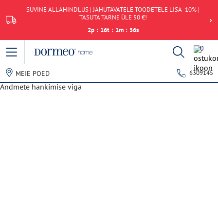
SUVINE ALLAHINDLUS | JAHUTAVATELE TOODETELE LISA -10% |
TASUTA TARNE ÜLE 50 €!
2
p
:
16
t
:
1
m
:
56
s
0
6309145
MEIE POED
Andmete hankimise viga