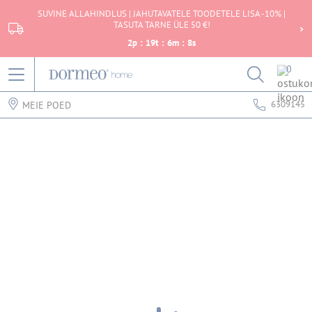
SUVINE ALLAHINDLUS | JAHUTAVATELE TOODETELE LISA -10% |
TASUTA TARNE ÜLE 50 €!
2
p
:
19
t
:
6
m
:
8
s
0
6309145
MEIE POED