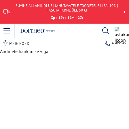
SUVINE ALLAHINDLUS | JAHUTAVATELE TOODETELE LISA -10% |
TASUTA TARNE ÜLE 50 €!
3
p
:
17
t
:
12
m
:
27
s
0
6309145
MEIE POED
Andmete hankimise viga