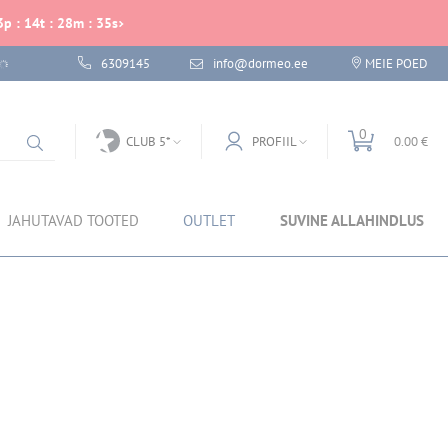
3
p
:
14
t
:
28
m
:
35
s
6309145
info@dormeo.ee
MEIE POED
0
CLUB 5*
PROFIIL
0.00 €
JAHUTAVAD TOOTED
OUTLET
SUVINE ALLAHINDLUS