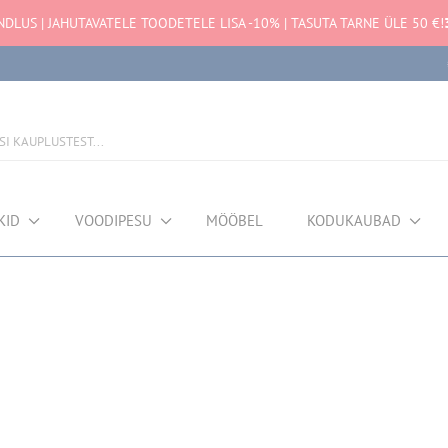
NDLUS | JAHUTAVATELE TOODETELE LISA -10% | TASUTA TARNE ÜLE 50 €!
KID
VOODIPESU
MÖÖBEL
KODUKAUBAD