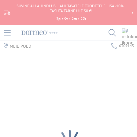
SUVINE ALLAHINDLUS | JAHUTAVATELE TOODETELE LISA -10% |
TASUTA TARNE ÜLE 50 €!
3
p
:
9
t
:
2
m
:
27
s
0
6309145
MEIE POED