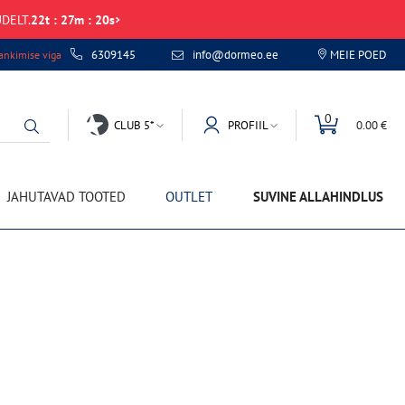
DELT.
22
t
:
27
m
:
20
s
6309145
info@dormeo.ee
MEIE POED
nkimise viga
0
CLUB 5*
PROFIIL
0.00 €
JAHUTAVAD TOOTED
OUTLET
SUVINE ALLAHINDLUS