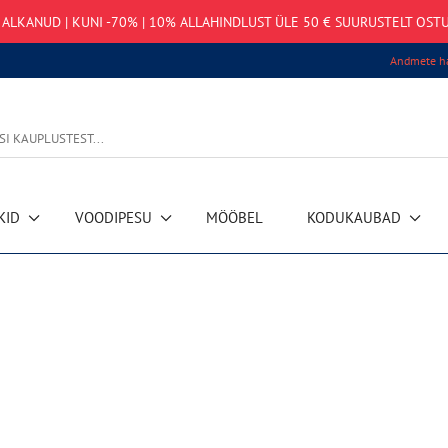
LKANUD | KUNI -70% | 10% ALLAHINDLUST ÜLE 50 € SUURUSTELT OSTU
Andmete ha
KID
VOODIPESU
MÖÖBEL
KODUKAUBAD