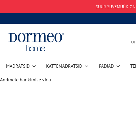
SUUR SUVEMÜÜK ON A
MADRATSID
KATTEMADRATSID
PADJAD
TE
Andmete hankimise viga