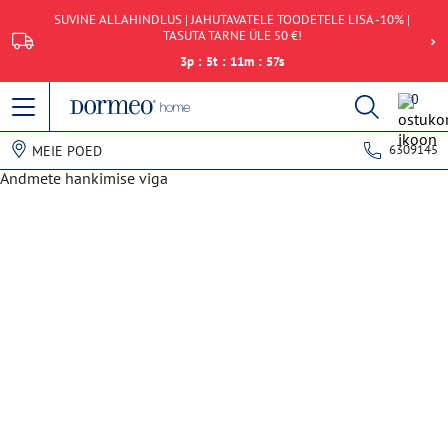
SUVINE ALLAHINDLUS | JAHUTAVATELE TOODETELE LISA -10% |
TASUTA TARNE ÜLE 50 €!
3
p
:
5
t
:
11
m
:
57
s
0
6309145
MEIE POED
Andmete hankimise viga