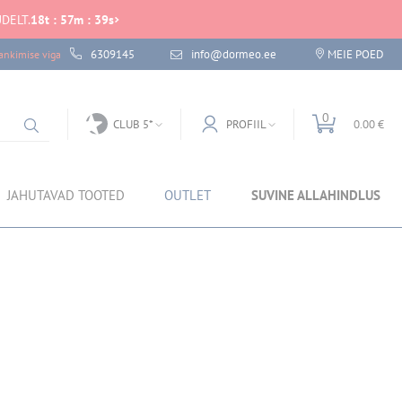
DELT.
18
t
:
57
m
:
39
s
6309145
info@dormeo.ee
MEIE POED
nkimise viga
0
CLUB 5*
PROFIIL
0.00 €
JAHUTAVAD TOOTED
OUTLET
SUVINE ALLAHINDLUS