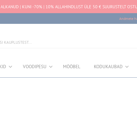
LKANUD | KUNI -70% | 10% ALLAHINDLUST ÜLE 50 € SUURUSTELT OSTU
Andmete ha
KID
VOODIPESU
MÖÖBEL
KODUKAUBAD