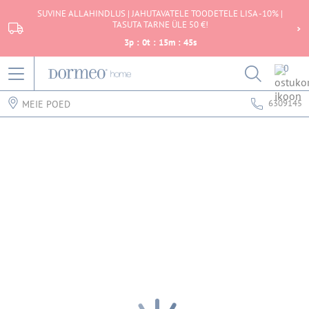
SUVINE ALLAHINDLUS | JAHUTAVATELE TOODETELE LISA -10% |
TASUTA TARNE ÜLE 50 €!
3
p
:
0
t
:
15
m
:
45
s
0
6309145
MEIE POED