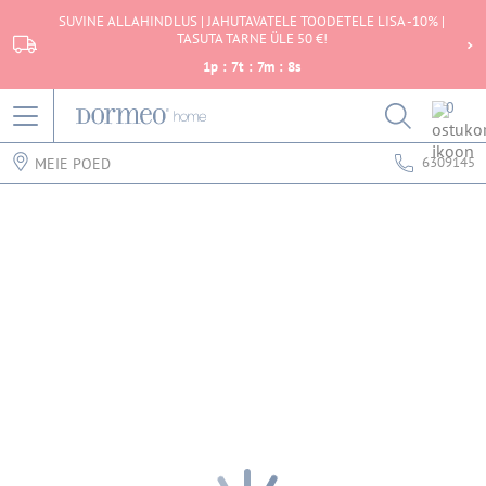
SUVINE ALLAHINDLUS | JAHUTAVATELE TOODETELE LISA -10% |
TASUTA TARNE ÜLE 50 €!
1
p
:
7
t
:
7
m
:
8
s
0
6309145
MEIE POED