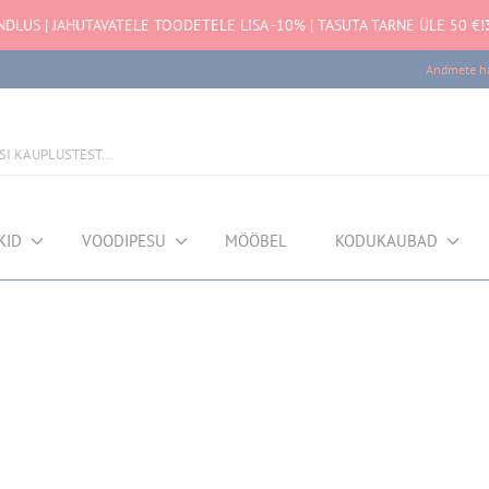
NDLUS | JAHUTAVATELE TOODETELE LISA -10% | TASUTA TARNE ÜLE 50 €!
Andmete ha
KID
VOODIPESU
MÖÖBEL
KODUKAUBAD