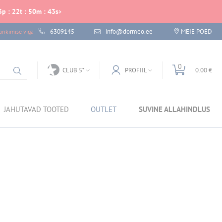
3
p
:
22
t
:
50
m
:
43
s
6309145
info@dormeo.ee
MEIE POED
nkimise viga
0
CLUB 5*
PROFIIL
0.00 €
JAHUTAVAD TOOTED
OUTLET
SUVINE ALLAHINDLUS