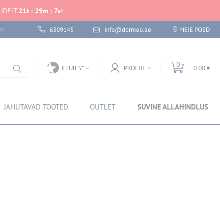
UDELT.
21
t
:
29
m
:
7
s
6309145
info@dormeo.ee
MEIE POED
0
CLUB 5*
PROFIIL
0.00 €
JAHUTAVAD TOOTED
OUTLET
SUVINE ALLAHINDLUS