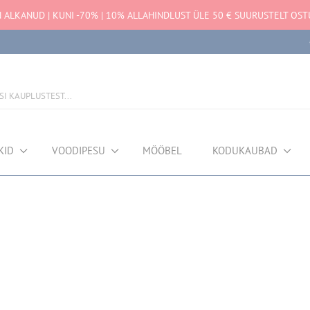
ALKANUD | KUNI -70% | 10% ALLAHINDLUST ÜLE 50 € SUURUSTELT OST
KID
VOODIPESU
MÖÖBEL
KODUKAUBAD