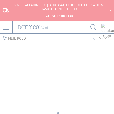
SUVINE ALLAHINDLUS | JAHUTAVATELE TOODETELE LISA -10% |
TASUTA TARNE ÜLE 50 €!
2
p
:
9
t
:
44
m
:
58
s
0
6309145
MEIE POED