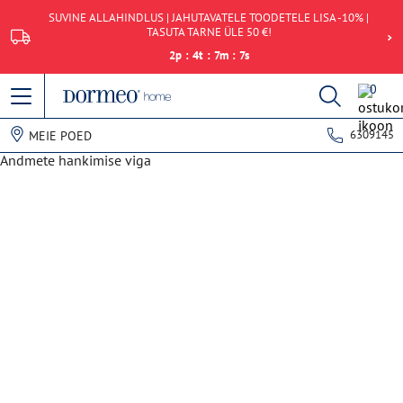
SUVINE ALLAHINDLUS | JAHUTAVATELE TOODETELE LISA -10% |
TASUTA TARNE ÜLE 50 €!
2
p
:
4
t
:
7
m
:
7
s
0
6309145
MEIE POED
Andmete hankimise viga