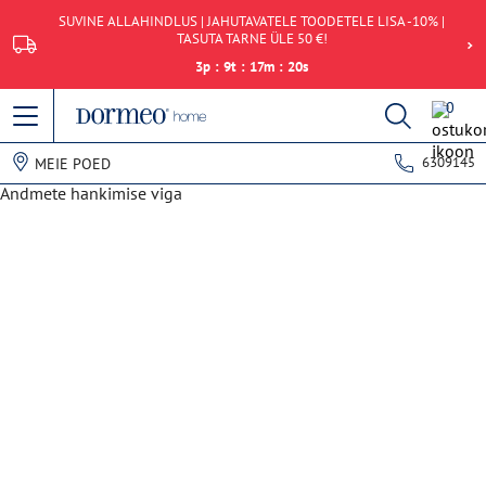
SUVINE ALLAHINDLUS | JAHUTAVATELE TOODETELE LISA -10% |
TASUTA TARNE ÜLE 50 €!
3
p
:
9
t
:
17
m
:
20
s
0
6309145
MEIE POED
Andmete hankimise viga