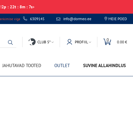
!
2
p
:
22
t
:
8
m
:
7
s
6309145
info@dormeo.ee
MEIE POED
nkimise viga
0
CLUB 5*
PROFIIL
0.00 €
JAHUTAVAD TOOTED
OUTLET
SUVINE ALLAHINDLUS