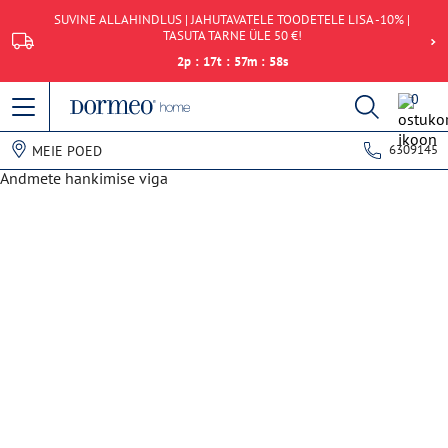
SUVINE ALLAHINDLUS | JAHUTAVATELE TOODETELE LISA -10% |
TASUTA TARNE ÜLE 50 €!
2
p
:
17
t
:
57
m
:
58
s
0
6309145
MEIE POED
Andmete hankimise viga