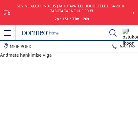
SUVINE ALLAHINDLUS | JAHUTAVATELE TOODETELE LISA -10% |
TASUTA TARNE ÜLE 50 €!
2
p
:
15
t
:
37
m
:
20
s
0
6309145
MEIE POED
Andmete hankimise viga