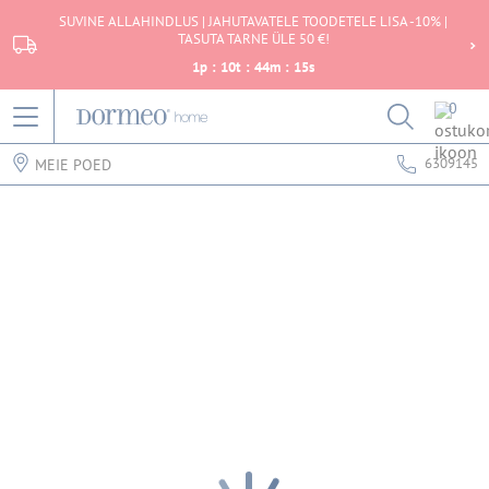
SUVINE ALLAHINDLUS | JAHUTAVATELE TOODETELE LISA -10% |
TASUTA TARNE ÜLE 50 €!
1
p
:
10
t
:
44
m
:
15
s
0
6309145
MEIE POED