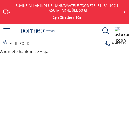
SUVINE ALLAHINDLUS | JAHUTAVATELE TOODETELE LISA -10% |
TASUTA TARNE ÜLE 50 €!
2
p
:
3
t
:
1
m
:
50
s
0
6309145
MEIE POED
Andmete hankimise viga