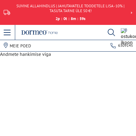
SUVINE ALLAHINDLUS | JAHUTAVATELE TOODETELE LISA -10% |
TASUTA TARNE ÜLE 50 €!
2
p
:
0
t
:
8
m
:
59
s
0
6309145
MEIE POED
Andmete hankimise viga