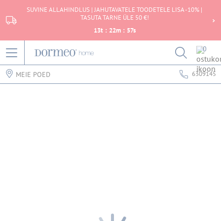
SUVINE ALLAHINDLUS | JAHUTAVATELE TOODETELE LISA -10% |
TASUTA TARNE ÜLE 50 €!
13
t
:
22
m
:
57
s
0
6309145
MEIE POED