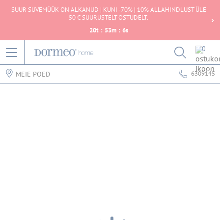
SUUR SUVEMÜÜK ON ALKANUD | KUNI -70% | 10% ALLAHINDLUST ÜLE
50 € SUURUSTELT OSTUDELT.
20
t
:
53
m
:
6
s
0
6309145
MEIE POED